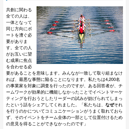
共創に関わる
全ての人は、
一体となって
同じ方向にボ
ートを漕ぐ必
要がありま
す。全ての人
がお互いに望
む成果に焦点
を合わせる必
要があることを意味します。みんなが一致して取り組まなけ
れば、最悪な事態に陥ることになります。私たちは4,200名
の事業家を対象に調査を行ったのですが、ある回答者が、チ
ームワークが効果的に機能しなかったことでイベントマーケ
ティングを行おうとしたリーダーの試みが妨げられてしまっ
たという話をシェアしてくれました。「私たちは、
なぜ
それ
を行うのかについてコミュニケーションがうまく取れておら
ず、そのイベントをチーム全体の一部として位置付けるため
の意見を得ることができなかったのです」