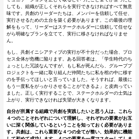
しても、組織が正しくそれらを実行できなければすべて無意
味です。共創のリーダーたちは、メンバーを信頼して任せ、
実行させるための土台を築く必要があります。この最後の理
解をもって、リーダーはステークホルダーに信頼して任せな
がら明確なプランを立てて、実行に移さなければなりませ
ん。
もし、共創イニシアティブの実行が不十分だった場合、プロ
セス全体が危機に陥ります。ある回答者は、「学生時代のち
ょっとした冗談なんですが、もし私が死んだら、グループプ
ロジェクトを一緒に取り組んだ仲間たちに私を棺の中に移す
のを手伝ってほしいと言っていました。そうすれば、最後に
もう一度私をがっかりさせることができるよ」と皮肉ってい
ました。正しく実行することで、ステークホルダーの士気は
上がり、実行できなければ失望が大きくなります。
自分が所属する組織で共創を実践したいと思う人は、これら
４つのことそれぞれについて理解し、それぞれの要素がお互
いに深く関係しているということを知っておく必要がありま
す。共創は、これら重要な４つの全てが整い、効果的に機能
して初めて成功します。４つの要素を一度マスターしてしま