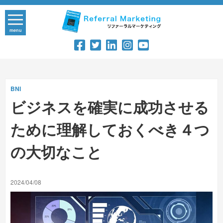
Skip
to
content
menu
BNI
ビジネスを確実に成功させる
ために理解しておくべき４つ
の大切なこと
2024/04/08