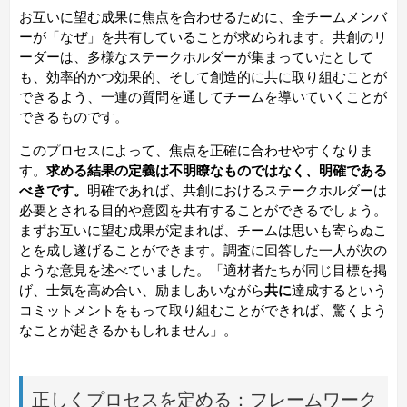
お互いに望む成果に焦点を合わせるために、全チームメンバ
ーが「なぜ」を共有していることが求められます。共創のリ
ーダーは、多様なステークホルダーが集まっていたとして
も、効率的かつ効果的、そして創造的に共に取り組むことが
できるよう、一連の質問を通してチームを導いていくことが
できるものです。
このプロセスによって、焦点を正確に合わせやすくなりま
す。
求める結果の定義は不明瞭なものではなく、明確である
べきです。
明確であれば、共創におけるステークホルダーは
必要とされる目的や意図を共有することができるでしょう。
まずお互いに望む成果が定まれば、チームは思いも寄らぬこ
とを成し遂げることができます。調査に回答した一人が次の
ような意見を述べていました。「適材者たちが同じ目標を掲
げ、士気を高め合い、励ましあいながら
共に
達成するという
コミットメントをもって取り組むことができれば、驚くよう
なことが起きるかもしれません」。
正しくプロセスを定める：フレームワーク