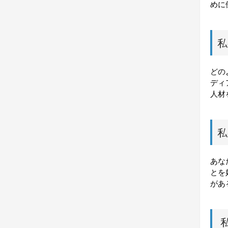
めに
私
どの
ディ
人材
私
あな
とを
があ