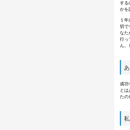
する
かを
１年
切で
なた
行っ
ん。
あ
成功
とは
たの
私