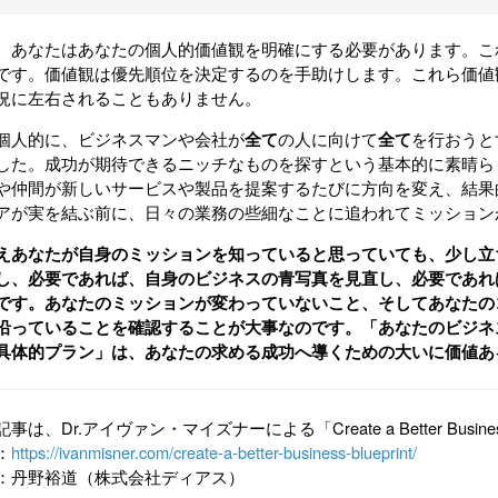
、あなたはあなたの
個人的価値観
を明確にする必要があります。こ
です。価値観は優先順位を決定するのを手助けします。これら価値
況に左右されることもありません。
個人的に、ビジネスマンや会社が
全て
の人に向けて
全て
を行おうと
した。成功が期待できるニッチなものを探すという基本的に素晴ら
や仲間が新しいサービスや製品を提案するたびに方向を変え、結果
アが実を結ぶ前に、日々の業務の些細なことに追われてミッション
えあなたが自身のミッションを知っていると思っていても、少し立
し、必要であれば、自身のビジネスの青写真を見直し、必要であれ
です。あなたのミッションが変わっていないこと、そしてあなたの
沿っていることを確認することが大事なのです。「あなたのビジネ
具体的プラン」は、あなたの求める成功へ導くための大いに価値あ
事は、Dr.アイヴァン・マイズナーによる「Create a Better Busine
：
https://ivanmisner.com/create-a-better-business-blueprint/
：丹野裕道（株式会社ディアス）