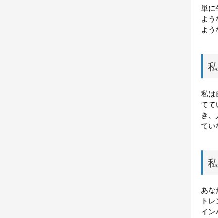
単に
よう
よう
私
私は
てて
き、
てい
私
あな
トレ
イン