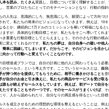
ん本を読み、たくさん
実践し、目標について深く理解することが、
し、営業のプロたちにとってのモチベーションとなり、行動の指針
ちの人生は、意識的にしろ、無意識にしろ、願望によって方向づけ
されて、私たちの将来のビジョンになっていきます。例えば、10
なるとか、継続的に1万ドルのコミッションを稼いで裕福になると
りますが、具体的な行動目標こそが、私たちをそこへ導いてくれま
べき重要な行動目標としてとらえましょう。その小さな行動の積み
実に変えてくれるのです。
私たちの夢は、自分自身への疑いや他人
、簡単に脱線してしまいます。だからこそ、そのビジョンを生かし
に向かって行動へと変えていくことなのです。
の目標達成プランでは、自分の計画に他の人に関わってもらう必要
とのセールス」という考え方です。ここでいうセールスとは、
自分
手が持つ何かを提供してもらうために、相手に働きかけること
を意
手が自分のお金と引き換えに、私たちの商品やサービスを受け取る
は誰もが絶えずセールスをしています。例えば、初デートで自分を
えたりすることもその一つです。そのセールスがうまくいけば
、そ
たり、人から認められたり、自分なりの満足感を得るといった目標
ルスを成立させるための理想的な環境を整えるということは、例え