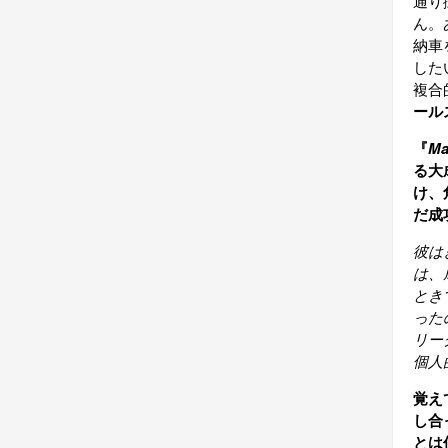
通り
ん。
納車
した
複合
ール
『
Ma
る大
け、
だ成
彼は
は、
とき
った
リー
個人
覚え
し合
とは