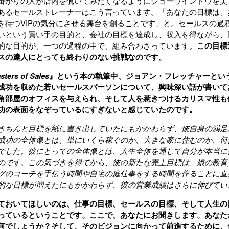
掛かりの人が店内を覗いてみたくなるようにショーウインドウを美
あるセールストレーナーはこう言っています。「あなたの目標は、
を待つVIPの気分にさせる舞台を創ることです」と。セールスの過
いという買い手の目的と、会社の目標を達成し、収入を得ながら、
的な目的が、一つの過程の中で、組み合わさっています。
この目標
スの達人にとっても終わりのない挑戦なのです。
sters of Sales
』という本の執筆中、ジョアン・フレッチャーとい
成功を収めた若いセールスパーソンについて、興味深い話が書いて
角部屋のオフィスを与えられ、そして人を惹きつけるカリスマ性も
功の表面をなぞっているにすぎないと感じていたのです。
きちんと目標を紙に書き出していたにもかかわらず、彼自身の満足
成功の全体像とは、単にいくら稼ぐのか、大きな家に住むのか、何
でした。彼にとっての全体像とは、人生全体を通じて自分が本当に
のです。この気づきを得てから、彼の新たな売上目標は、娘の教育
グのコーチを手伝う時間や自宅の庭仕事をする時間を作ることに直
的な目標が増えたにもかかわらず、彼の営業成績はさらに伸びてい
ておいてほしいのは、仕事の目標、セールスの目標、そして人生の
っているということです。ここで、あなたにお聞きします。
あなた
何でしょうか？そして、そのビジョンに向かって前進するために、