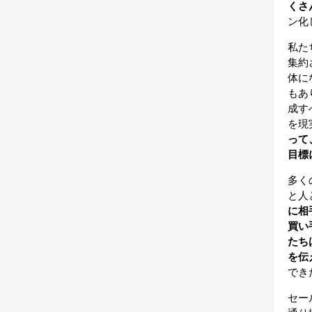
くさ
ン化
私た
集約
体に
もあ
成す
を現
って
目標
多く
と人
に相
買い
たち
を伝
でき
セー