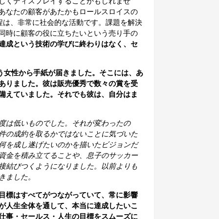
しくディスプレイすることかもしれませ
あなたの顧客があたかもロールスロイスの
程は、非常に社会的な活動です。課題を解決
同時に顧客の役に立ちたいという売り手の
達成という技術の学びに終わりはなく、セ
う女性から手紙が届きました。そこには、あ
ありました。彼は販売優秀で数々の賞を受
備えていました。それでも彼は、自分はま
度は低いものでした。それが変わったの
件の成約を取るかではないことに気づいた
何を成し遂げたいのかを描いたビジョンだ
資金を積み立てることや、息子のサッカー
接結びつくようになりました。以前よりも
きました。
目標はすべてがつながっていて、常に影響
が
人生全体を通して、本当に達成したいこ
仕事・セールス・人生の目標をスムーズに