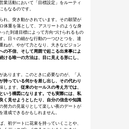
営業活動において「目標設定」をルーティ
にもなるのです。
られ、突き動かされています。その願望が
キロ体重を落として、アスリートのような身
いった到達目標によって方向づけられるもの
す。日々の細かな行動の一つひとつを、達
重ねが、やがて力となり、大きなビジョン
への不信、そして周囲で起こる出来事によ
続ける唯一の方法は、目に見える形にし、
があります。このときに必要なのが、「人
が持っている何かを差し出し、その代わり
味します。
従来のセールスの考え方では、
という構図になります。でも実際には、私
良く見せようとしたり、自分の信念や知識
の努力の見返りとして楽しい夜のデートが
を達成できるかもしれません。
ば、初デートに花束を持っていくことや、