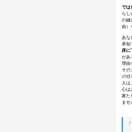
では
らし
の鍵は
由）
あな
承知
床に
があ
理由
その
の仕
人は
心は
家た
ませ
「