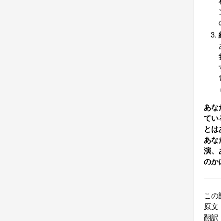
あな
てい
とは
あな
演、
のか
この
原文
翻訳