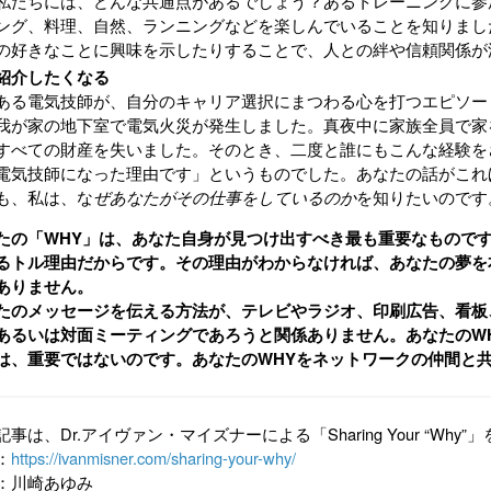
私たちには、どんな共通点があるでしょう？あるトレーニングに参
ング、料理、自然、ランニングなどを楽しんでいることを知りまし
の好きなことに興味を示したりすることで、人との絆や信頼関係が
紹介したくなる
ある電気技師が、自分のキャリア選択にまつわる心を打つエピソー
我が家の地下室で電気火災が発生しました。真夜中に家族全員で家
すべての財産を失いました。そのとき、二度と誰にもこんな経験を
電気技師になった理由です」というものでした。あなたの話がこれ
も、私は、な
ぜあなたがその仕事をしているのか
を知りたいのです
たの「WHY」は、あなた自身が見つけ出すべき最も重要なもので
るトル理由だからです。その理由がわからなければ、あなたの夢を
ありません。
たのメッセージを伝える方法が、テレビやラジオ、印刷広告、看板
あるいは対面ミーティングであろ
うと関係ありません。あなたの
W
は、重要ではないのです。あなたの
WHY
をネットワークの仲間と
記事は、Dr.アイヴァン・マイズナーによる「Sharing Your “Wh
：
https://ivanmisner.com/sharing-your-why/
：川崎あゆみ