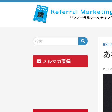
Skip
to
content
BNI
あ
メルマガ登録
2025/