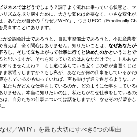
ビジネスではどうでしょう？
調子よく流れに乗っている状態と、マ
いリズムを取り戻すために、大きな変化は必要なく、小さな変化が
、あなたが自分の「なぜ／WHY」、つまりECC（Emotionally Char
を見直すことにあります。
たが公認会計士であろうと、自動車整備士であろうと、不動産業者
で言えば、全く関心はありません。知りたいことは、
なぜあなたが
下ろし、そして立ち上がって仕事に行くと決めたのかということで
ると思いますが、それを知っているのはあなただけです。トルあな
を知りませんよね？ もし道に落ちている宝くじの券が当選くじだ
まま素通りしますか？もし私が、あなたが何の仕事をしているかだ
事をしているかも
知っていれば、声も掛けず通り過ぎるようなこと
、私たちがどんな仕事をしているのか、どのように仕事をしている
ありません。本当に知りたいのは、私たちがなぜ仕事をしているの
ちは、自分たちの仕事については話をしますが、
なぜその仕事をし
ん。
なぜ／WHY」を最も大切にすべき5つの理由