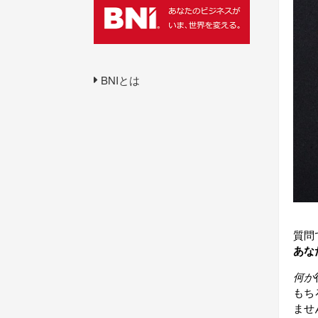
BNIとは
質問
あな
何か
もち
ませ