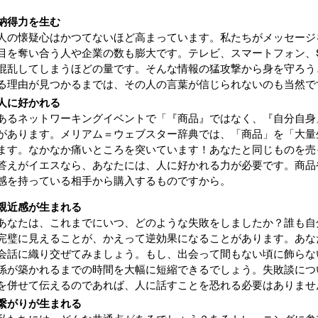
納得力を生む
人の懐疑心はかつてないほど高まっています。私たちがメッセージ
目を奪い合う人や企業の数も膨大です。テレビ、スマートフォン、
混乱してしまうほどの量です。そんな情報の猛攻撃から身を守ろう
る理由が見つかるまでは、その人の言葉が信じられないのも当然で
人に好かれる
あるネットワーキングイベントで「『商品』ではなく、『自分自身
があります。メリアム＝ウェブスター辞典では、「商品」を「大量
ます。なかなか痛いところを突いています！あなたと同じものを売
答えがイエスなら、あなたには、人に好かれる力が必要です。商品
感を持っている相手から購入するものですから。
親近感が生まれる
あなたは、これまでにいつ、どのような失敗をしましたか？誰も自
完璧に見えることが、かえって逆効果になることがあります。あな
会話に織り交ぜてみましょう。もし、出会って間もない頃に飾らな
係が築かれるまでの時間を大幅に短縮できるでしょう。失敗談につ
を併せて伝えるのであれば、人に話すことを恐れる必要はありませ
繋がりが生まれる