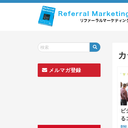
Skip
to
content
カ
メルマガ登録
ビ
る
BNI