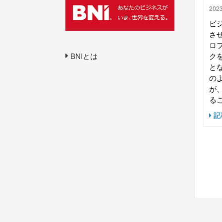
2023
ビ
さ
ロ
BNIとは
ク
と
の
が
るこ
記