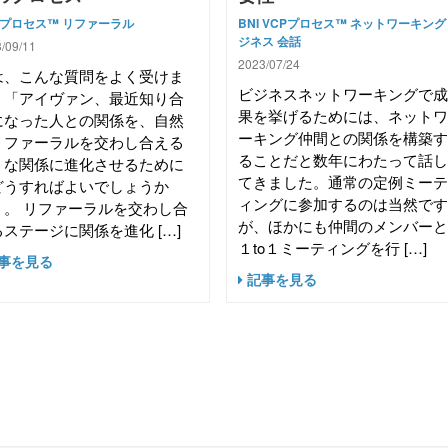
Pプロセス™
リファーラル
BNI
VCPプロセス™
ネットワーキング
ジネス
会話
/09/11
2023/07/24
は、こんな質問をよく受けま
ビジネスネットワーキングで
。「アイヴァン、最近知り合
果を挙げるためには、ネット
になった人との関係を、自然
ーキング仲間との関係を構築
リファーラルを交わし合える
ることだと数年にわたって話
うな関係に進化させるために
てきました。通常の定例ミー
どうすればよいでしょうか
ィングに参加するのは当然で
」。 リファーラルを交わし合
が、ほかにも仲間のメンバー
ステージに関係を進化 […]
１to１ミーティングを行 […]
事を見る
記事を見る