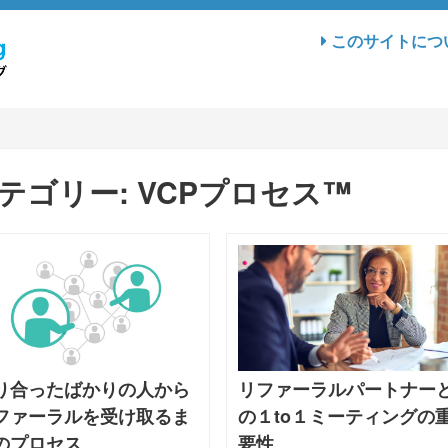
このサイトにつ
テゴリー:
VCPプロセス™
り合ったばかりの人から
リファーラルパートナー
ファーラルを受け取るま
の１to１ミーティングの
のプロセス
要性