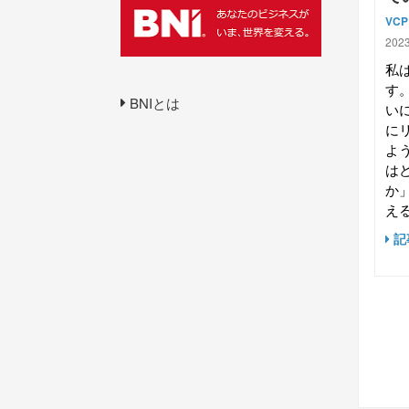
VC
2023
私
す
BNIとは
い
に
よ
は
か
える
記