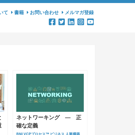
いて
書籍
お問い合わせ
メルマガ登録
と
ネットワーキング ― 正
重
確な定義
BNI
VCPプロセス™
ビジネス
人脈構築