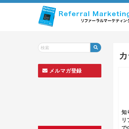
Skip
to
content
カ
メルマガ登録
知
リ
で