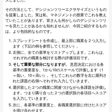
その方法として、デシジョンツリーエクササイズというもの
を提案しました。実は私、マネジメントの授業でこれを教え
ていたことがあります。皆さんも何かしらのデシジョンツリ
ーを見たことが
あるかも知れませんが
、今回ご紹介するもの
は、より包括的なものです。
スプレッドシートを作成し、最上部に
職業を２つ
入力し
ます（下記の例を参照してください）。
左側に、全ての基準をリストアップします。これらは、
それぞれの職業を検討する際の評価項目です。
そして重要な部分になりますが、
意思決定における各
基準の重要度を、1から10のスケールで評価します（1
＝低い、10＝高い）。そしてこれらの数字を左に羅列さ
れた課題の右側へそれぞれ入力していきます。
選択肢した２つの職業
に関連づけながら各課題を評価し
ます。つまり隣り合った２つの選択肢の各項目へスコア
を入力していきます。
次に、各基準の重要度と、各職業選択肢に付けたスコア
を掛け合わせます。