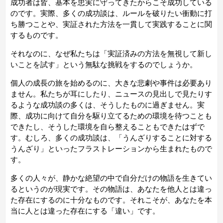
成功者は皆、基本を忠実に守ってきたからこそ成功している
のです。実際、多くの成功談は、ルールを破りたい衝動に打
ち勝つことや、実証された方法を一貫して実践することに関
するものです。
それなのに、なぜ私たちは「実証済みの方法を無視して新し
いことを試す」という無駄な挑戦をするのでしょうか。
個人の成長の旅を始めるのに、大きな悲劇や事件は必要あり
ません。私たちが耳にしたり、ニュースの見出しで見たりす
るような成功談の多くは、そうしたものに過ぎません。実
際、成功に向けて自分を駆り立てるための環境を待つことも
できたし、そうした環境を自ら整えることもできたはずで
す。むしろ、多くの成功談は、「うんざりすることに対する
うんざり」といったフラストレーションから生まれたもので
す。
多くの人々が、静かな絶望の中で自分だけの物語を生きてい
るというのが現実です。その物語は、あなたを他人とは違っ
た存在にするのに十分なものです。それこそが、あなたを本
当に
人とは違った
存在にする「違い」です。