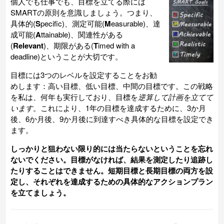
個人でも仕事でも、目標を立てる際には
SMARTの原則を意識しましょう。つまり、
具体的(
S
pecific)、測定可能(
M
easurable)、達
成可能(
A
ttainable)、関連性がある
(
Relevant
)、期限がある(
T
imed with a
deadline)ということが大切です。
目標には3つのレベルを設定することをお勧
めします：高い目標、低い目標、中間の目標です。この戦略
を私は、何年も実行しており、目標を
逆算して計画を立てて
います
。これにより、1年の目標を達成するために、3か月
後、6か月後、9か月後に到達すべき具体的な目標を設定でき
ます。
しっかりと狙わない限り的には当たらないということを忘れ
ないでください。目標がなければ、結果を測定したり追跡し
たりすることはできません。短期目標と長期目標の両方を設
定し、それぞれを達成するための具体的なアクションプラン
を立てましょう。