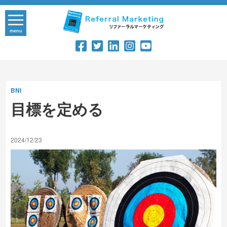
Skip
to
content
menu
BNI
目標を定める
2024/12/23