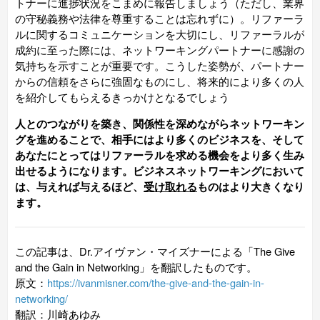
トナーに進捗状況をこまめに報告しましょう（ただし、業界
の守秘義務や法律を尊重することは忘れずに）。リファーラ
ルに関するコミュニケーションを大切にし、リファーラルが
成約に至った際には、ネットワーキングパートナーに感謝の
気持ちを示すことが重要です。こうした姿勢が、パートナー
からの信頼をさらに強固なものにし、将来的により多くの人
を紹介してもらえるきっかけとなるでしょう
人とのつながりを築き、関係性を深めながらネットワーキン
グを進めることで、相手にはより多くのビジネスを、そして
あなたにとってはリファーラルを求める機会をより多く生み
出せるようになります。ビジネスネットワーキングにおいて
は、
与え
れば与えるほど、
受け取れる
ものはより大きくなり
ます。
この記事は、Dr.アイヴァン・マイズナーによる「The Give
and the Gain in Networking」を翻訳したものです。
原文：
https://ivanmisner.com/the-give-and-the-gain-in-
networking/
翻訳：川崎あゆみ