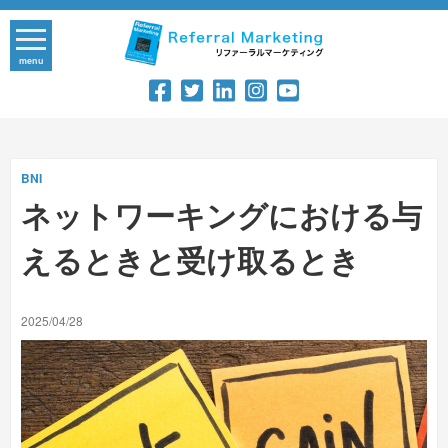
Skip
to
content
menu
BNI
ネットワーキングにおける与
えるときと受け取るとき
2025/04/28