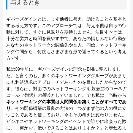
与えるとき
ギバーズゲインとは、まず他者に与え、助けることを基本と
する考え方です。このアプローチでは、与える側は自らの行
動に対して、すぐに見返りを期待しません。注目すべきは、
十分な労力と時間を費やす中で、あなたの惜しみない行動が
あなたのネットワークの関係先や友人、同僚、ネットワーキ
ング仲間から、何度もさまざまな形で返ってくるという考え
方です。
私は39年前に、ギバーズゲインの理念をBNIに導入しまし
た。と言うのも、多くのネットワーキンググループがあまり
にも利益追求のアプローチであったのを目にしたからなので
す。彼らは、対面でのネットワーキングを
対面型のコールド
コール（勧誘）の機会
としていました。でも私は、当時から
ネットワーキングの本質は人間関係を築くことがすべてであ
り
、その関係構築の最良の方法の一つがまず他の人の役に立
つことであると信じており、今もその考えは変わりません。
ビジネスやネットワーキングのイベントで誰かに出会った際
に、「何かお手伝いできることはありますか？」と尋ねるよ