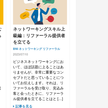
む
ネットワーキングスキル上
ら
級編：リファーラル提供者
を立てる
BNI
ネットワーキング
リファーラル
2023/07/10
ァ
ビジネスネットワーキングにお
昔
いて、ほぼ話題に上ることはあ
売
りませんが、非常に重要なコン
事
セプトだと思っていることにつ
い
いてお伝えします。それは、リ
思
ファーラルを受け取り、見込み
、
客と会ったときに、リファーラ
ル提供者を立てることはと […]
記事を見る