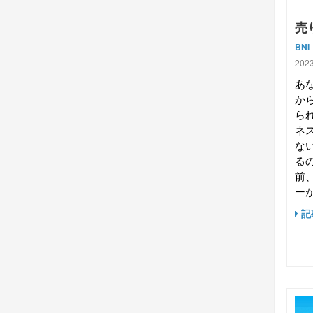
売
BNI
2023
あ
か
ら
ネ
な
る
前
ーが
記