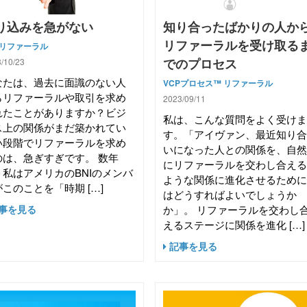
り込みを急がない
知り合ったばかりの人か
リファーラルを受け取る
リファーラル
でのプロセス
/10/23
なたは、過去に面識のない人
VCPプロセス™
リファーラル
らリファーラルや取引を求め
2023/09/11
れたことがありますか？ビジ
私は、こんな質問をよく受け
ス上の関係がまだ築かれてい
す。「アイヴァン、最近知り
い段階でリファーラルを求め
いになった人との関係を、自
のは、急ぎすぎです。 数年
にリファーラルを交わし合え
、私はアメリカのBNIのメンバ
ような関係に進化させるため
このことを「時期 […]
はどうすればよいでしょうか
事を見る
か」。 リファーラルを交わし
えるステージに関係を進化 […]
記事を見る