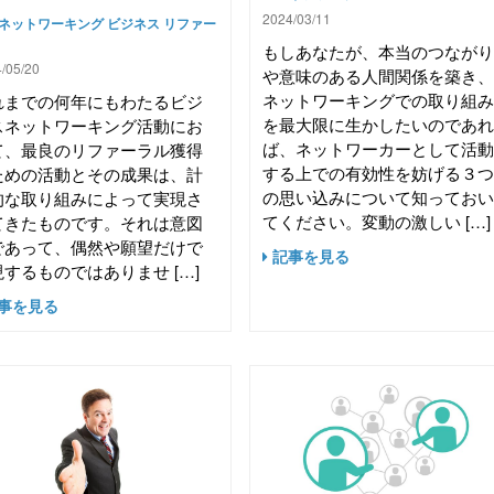
2024/03/11
ネットワーキング
ビジネス
リファー
もしあなたが、本当のつなが
/05/20
や意味のある人間関係を築き
ネットワーキングでの取り組
れまでの何年にもわたるビジ
を最大限に生かしたいのであ
スネットワーキング活動にお
ば、ネットワーカーとして活
て、最良のリファーラル獲得
する上での有効性を妨げる３
ための活動とその成果は、計
の思い込みについて知ってお
的な取り組みによって実現さ
てください。変動の激しい […]
てきたものです。それは意図
であって、偶然や願望だけで
記事を見る
するものではありませ […]
事を見る