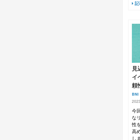
記
見
イ
頼
BNI
2023
今
な
性
高
し