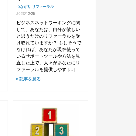
つながり
リファーラル
2023/12/25
り
、
ビジネスネットワーキングに関
み
して、あなたは、自分が欲しい
れ
と思うだけのリファーラルを受
動
け取れていますか？ もしそうで
つ
なければ、あなたが現在使って
い
いるサポートツールや方法を見
直した上で、人々があなたにリ
ファーラルを提供しやす […]
記事を見る