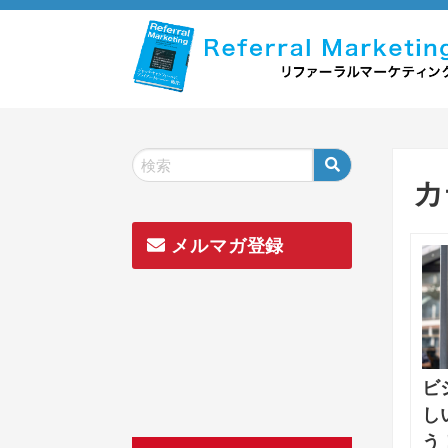
Skip
to
content
カ
メルマガ登録
ビ
し
う