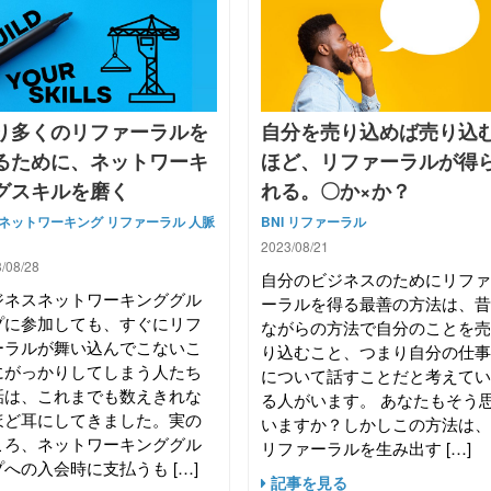
り多くのリファーラルを
自分を売り込めば売り込
るために、ネットワーキ
ほど、リファーラルが得
グスキルを磨く
れる。〇か×か？
ネットワーキング
リファーラル
人脈
BNI
リファーラル
2023/08/21
/08/28
自分のビジネスのためにリフ
ジネスネットワーキンググル
ーラルを得る最善の方法は、
プに参加しても、すぐにリフ
ながらの方法で自分のことを
ーラルが舞い込んでこないこ
り込むこと、つまり自分の仕
にがっかりしてしまう人たち
について話すことだと考えて
話は、これまでも数えきれな
る人がいます。 あなたもそう
ほど耳にしてきました。実の
いますか？しかしこの方法は
ころ、ネットワーキンググル
リファーラルを生み出す […]
への入会時に支払うも […]
記事を見る