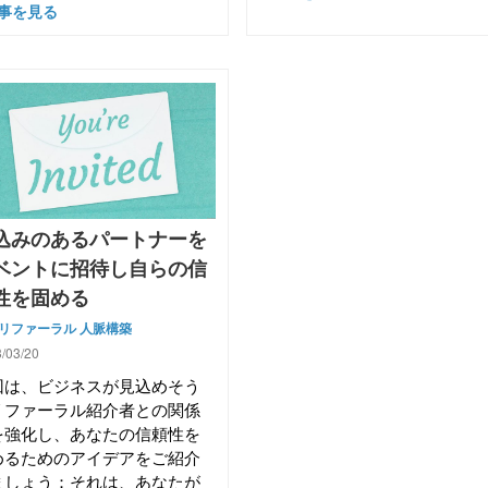
事を見る
込みのあるパートナーを
ベントに招待し自らの信
性を固める
リファーラル
人脈構築
/03/20
回は、ビジネスが見込めそう
リファーラル紹介者との関係
を強化し、あなたの信頼性を
めるためのアイデアをご紹介
ましょう：それは、あなたが