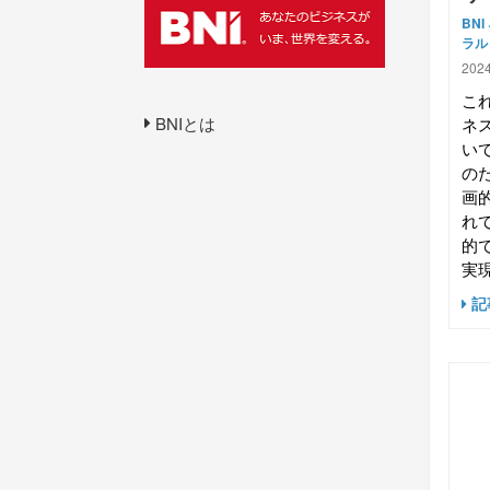
BNI
ラル
2024
こ
BNIとは
ネ
い
の
画
れ
的
実現
記